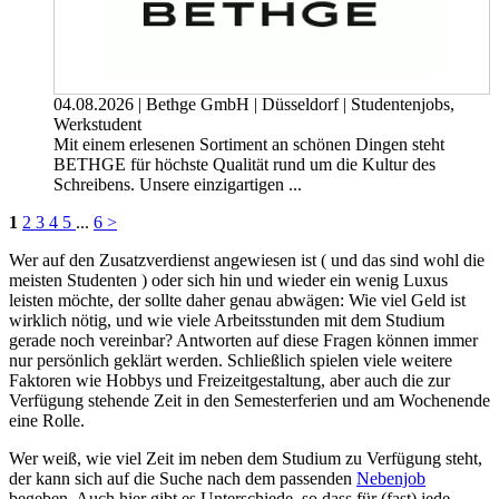
04.08.2026
|
Bethge GmbH
|
Düsseldorf
|
Studentenjobs,
Werkstudent
Mit einem erlesenen Sortiment an schönen Dingen steht
BETHGE für höchste Qualität rund um die Kultur des
Schreibens. Unsere einzigartigen ...
1
2
3
4
5
...
6
>
Wer auf den Zusatzverdienst angewiesen ist ( und das sind wohl die
meisten Studenten ) oder sich hin und wieder ein wenig Luxus
leisten möchte, der sollte daher genau abwägen: Wie viel Geld ist
wirklich nötig, und wie viele Arbeitsstunden mit dem Studium
gerade noch vereinbar? Antworten auf diese Fragen können immer
nur persönlich geklärt werden. Schließlich spielen viele weitere
Faktoren wie Hobbys und Freizeitgestaltung, aber auch die zur
Verfügung stehende Zeit in den Semesterferien und am Wochenende
eine Rolle.
Wer weiß, wie viel Zeit im neben dem Studium zu Verfügung steht,
der kann sich auf die Suche nach dem passenden
Nebenjob
begeben. Auch hier gibt es Unterschiede, so dass für (fast) jede