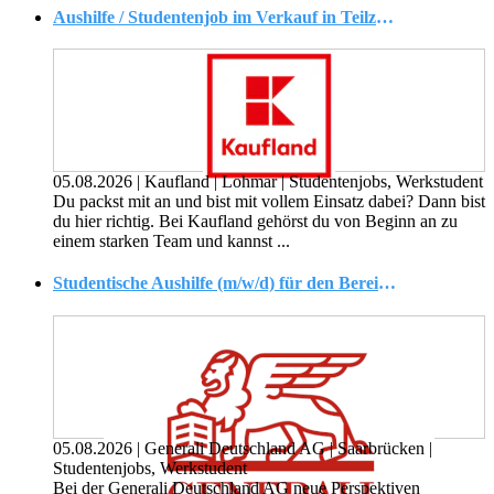
Aushilfe / Studentenjob im Verkauf in Teilzeit (m/w/d)
05.08.2026
|
Kaufland
|
Lohmar
|
Studentenjobs, Werkstudent
Du packst mit an und bist mit vollem Einsatz dabei? Dann bist
du hier richtig. Bei Kaufland gehörst du von Beginn an zu
einem starken Team und kannst ...
Studentische Aushilfe (m/w/d) für den Bereich Lebens- und Berufsunfähigkeitsversicherungen
05.08.2026
|
Generali Deutschland AG
|
Saarbrücken
|
Studentenjobs, Werkstudent
Bei der Generali Deutschland AG neue Perspektiven