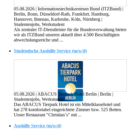
05.08.2026
|
Informationstechnikzentrum Bund (ITZBund)
|
Berlin, Bonn, Düsseldorf-Rath, Frankfurt, Hamburg,
Hannover, Ilmenau, Karlsruhe, Köln, Nürnberg
|
Studentenjobs, Werkstudent
Als zentraler IT-Dienstleister für die Bundes­verwaltung bieten
wir als ITZBund unseren aktuell über 4.500 Beschäftigten
abwechslungs­reiche und ...
Studentische Aushilfe Service (m/w/d)
05.08.2026
|
ABACUS Tierpark Hotel Berlin
|
Berlin
|
Studentenjobs, Werkstudent
Das ABACUS Tierpark Hotel ist ein Mittelklassehotel und
hat 278 komfortabel eingerichtete Zimmer bzw. 525 Betten.
Unser Restaurant "Christian´s" mit ...
Aushilfe Service (m/w/d)