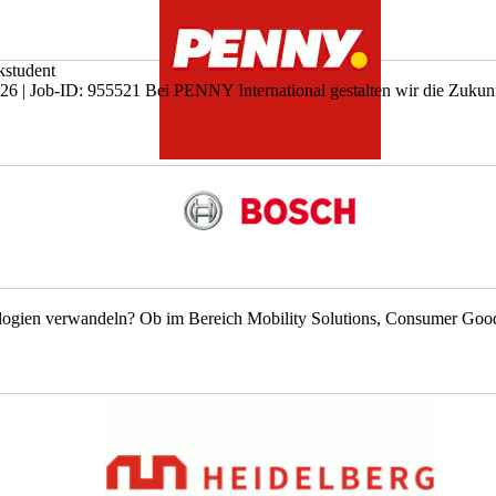
kstudent
6.2026 | Job-ID: 955521 Bei PENNY International gestalten wir die Zukunft
logien verwandeln? Ob im Bereich Mobility Solutions, Consumer Goods