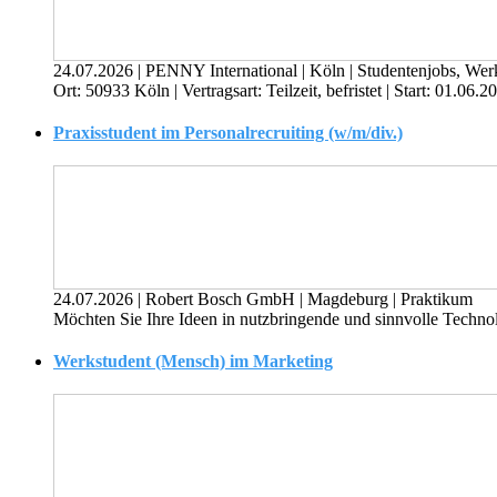
24.07.2026
|
PENNY International
|
Köln
|
Studentenjobs, Wer
Ort: 50933 Köln | Vertragsart: Teilzeit, befristet | Start: 01.0
Praxisstudent im Personalrecruiting (w/m/div.)
24.07.2026
|
Robert Bosch GmbH
|
Magdeburg
|
Praktikum
Möchten Sie Ihre Ideen in nutzbringende und sinnvolle Techno
Werkstudent (Mensch) im Marketing