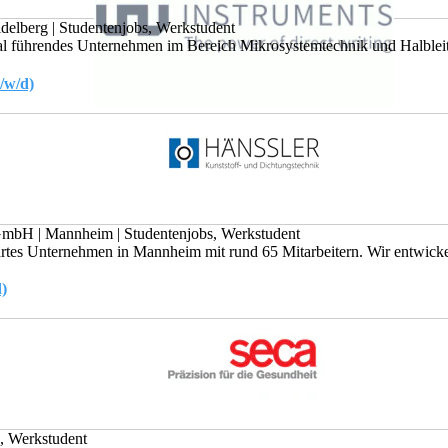
idelberg
|
Studentenjobs, Werkstudent
al führendes Unternehmen im Bereich Mikrosystemtechnik und Halbleite
/w/d)
 GmbH
|
Mannheim
|
Studentenjobs, Werkstudent
hrtes Unternehmen in Mannheim mit rund 65 Mitarbeitern. Wir entwickel
)
, Werkstudent