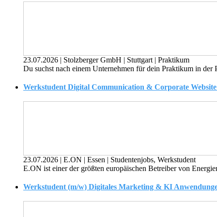
23.07.2026
|
Stolzberger GmbH
|
Stuttgart
|
Praktikum
Du suchst nach einem Unternehmen für dein Praktikum in der Per
Werkstudent Digital Communication & Corporate Website
23.07.2026
|
E.ON
|
Essen
|
Studentenjobs, Werkstudent
E.ON ist einer der größten europäischen Betreiber von Energie
Werkstudent (m/w) Digitales Marketing & KI Anwendungen,