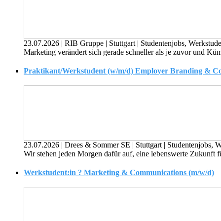
23.07.2026
|
RIB Gruppe
|
Stuttgart
|
Studentenjobs, Werkstude
Marketing verändert sich gerade schneller als je zuvor und Künstl
Praktikant/Werkstudent (w/m/d) Employer Branding & Co
23.07.2026
|
Drees & Sommer SE
|
Stuttgart
|
Studentenjobs, W
Wir stehen jeden Morgen dafür auf, eine lebenswerte Zukunft fü
Werkstudent:in ? Marketing & Communications (m/w/d)