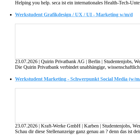
Helping you help. seca ist ein internationales Health-Tech-U
Werkstudent Grafikdesign / UX / UI - Marketing w/m/d
23.07.2026
|
Quirin Privatbank AG
|
Berlin
|
Studentenjobs, We
Die Quirin Privatbank verbindet unabhängige, wissenschaftlich 
Werkstudent Marketing - Schwerpunkt Social Media (w/m
23.07.2026
|
Kraft-Werke GmbH
|
Karben
|
Studentenjobs, We
Schau dir diese Stellenanzeige ganz genau an ? denn das ist de