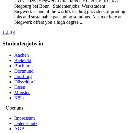
23.07.2026
|
Siegwerk Druckfarben AG & Co. KGaA
|
Siegburg bei Bonn
|
Studentenjobs, Werkstudent
Siegwerk is one of the world's leading providers of printing
inks and sustainable packaging solutions. A career here at
Siegwerk offers you a high degree ...
1
2
3
4
Studentenjobs in
Aachen
Bielefeld
Bochum
Dortmund
Duisburg
Düsseldorf
Essen
Münster
Köln
Über uns
Impressum
Datenschutz
AGB