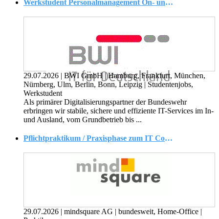
Werkstudent Personalmanagement On- und Offboarding (m/w/d)
29.07.2026
|
BWI GmbH
|
Hamburg, Frankfurt, München,
Nürnberg, Ulm, Berlin, Bonn, Leipzig
|
Studentenjobs,
Werkstudent
Als primärer Digitalisierungspartner der Bundeswehr
erbringen wir stabile, sichere und effiziente IT-Services im In-
und Ausland, vom Grundbetrieb bis ...
Pflichtpraktikum / Praxisphase zum IT Consultant (m/w/d)
29.07.2026
|
mindsquare AG
|
bundesweit, Home-Office
|