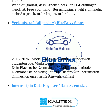
Praktikum
Wenn du glaubst, dass Arbeiten bei allen IT-Beratungen
gleich ist. Free your mind! Bei mindsquare geht´s um mehr:
mehr Anspruch, mehr Impact, mehr du. ...
Verkaufskraft (all genders) BlueBrixx Stores
29.07.2026
|
Model Car World GmbH
|
bundesweit
|
Studentenjobs, Werkstudent
Dein Place to be, wenn du auf Modellautos und/oder
Klemmbausteine stehst.Seit 2001 liefern wir über unseren
Onlineshop eine riesige Auswahl mit fast ...
Internship in Data Engineer / Data Scientist for Innovation & Strategy (m/w/x)