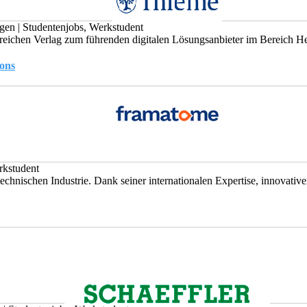
ngen
|
Studentenjobs, Werkstudent
reichen Verlag zum führenden digitalen Lösungsanbieter im Bereich Hea
ions
rkstudent
echnischen Industrie. Dank seiner inter­natio­nalen Expertise, inno­vativer