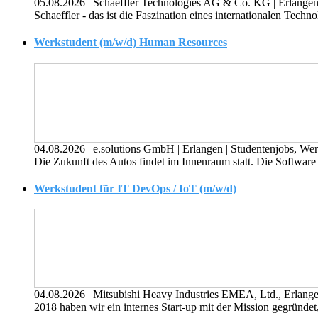
05.08.2026
|
Schaeffler Technologies AG & Co. KG
|
Erlange
Schaeffler - das ist die Faszination eines internationalen Tech
Werkstudent (m/w/d) Human Resources
04.08.2026
|
e.solutions GmbH
|
Erlangen
|
Studentenjobs, Wer
Die Zukunft des Autos findet im Innenraum statt. Die Softwar
Werkstudent für IT DevOps / IoT (m/w/d)
04.08.2026
|
Mitsubishi Heavy Industries EMEA, Ltd., Erlan
2018 haben wir ein internes Start-up mit der Mission gegründet,