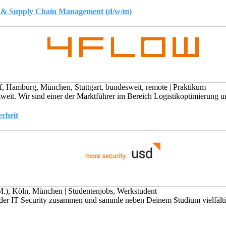
ik & Supply Chain Management (d/w/m)
f, Hamburg, München, Stuttgart, bundesweit, remote
|
Praktikum
eit. Wir sind einer der Marktführer im Bereich Logistikoptimierung un
erheit
.M.), Köln, München
|
Studentenjobs, Werkstudent
 der IT Security zusammen und sammle neben Deinem Studium vielfältig