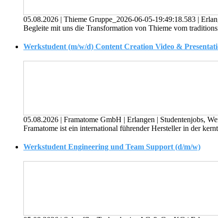
05.08.2026
|
Thieme Gruppe_2026-06-05-19:49:18.583
|
Erla
Begleite mit uns die Transformation von Thieme vom traditions
Werkstudent (m/w/d) Content Creation Video & Presentat
05.08.2026
|
Framatome GmbH
|
Erlangen
|
Studentenjobs, We
Framatome ist ein international führender Her­steller in der kern­t
Werkstudent Engineering und Team Support (d/m/w)