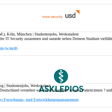
.M.), Köln, München
|
Studentenjobs, Werkstudent
 der IT Security zusammen und sammle neben Deinem Studium vielfältig
rm (w/m/d)
urg
|
Studentenjobs, Werkstudent
utschland verstehen wir uns als Begleiter unserer Patient:innen ? und a
ters Forschungs- und Entwicklungsmanagement