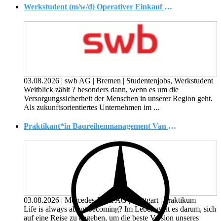
Werkstudent (m/w/d) Operativer Einkauf & Prozesse
03.08.2026
|
swb AG
|
Bremen
|
Studentenjobs, Werkstudent
Weitblick zählt ? besonders dann, wenn es um die
Versorgungssicherheit der Menschen in unserer Region geht.
Als zukunftsorientiertes Unternehmen im ...
Praktikant*in Baureihenmanagement Van / Einkauf MP/X (Pflicht-Praktikum)
03.08.2026
|
Mercedes-Benz AG
|
Stuttgart
|
Praktikum
Life is always about becoming? Im Leben geht es darum, sich
auf eine Reise zu begeben, um die beste Version unseres