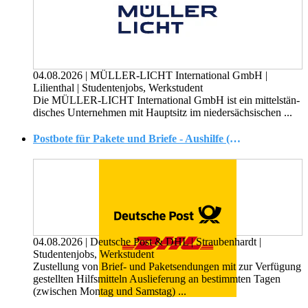
04.08.2026
|
MÜLLER-LICHT International GmbH
|
Lilienthal
|
Studentenjobs, Werkstudent
Die MÜLLER-LICHT In­ter­na­tio­nal GmbH ist ein mit­tel­stän­
di­sches Un­ter­neh­men mit Haupt­sitz im nie­der­säch­si­schen ...
Postbote für Pakete und Briefe - Aushilfe (m/w/d) kein Minijob!
04.08.2026
|
Deutsche Post & DHL
|
Straubenhardt
|
Studentenjobs, Werkstudent
Zustellung von Brief- und Paketsendungen mit zur Verfügung
gestellten Hilfsmitteln Auslieferung an bestimmten Tagen
(zwischen Montag und Samstag) ...