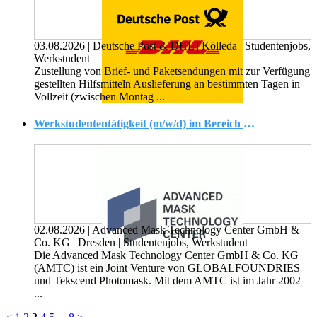
03.08.2026
|
Deutsche Post & DHL
|
Kölleda
|
Studentenjobs,
Werkstudent
Zustellung von Brief- und Paketsendungen mit zur Verfügung
gestellten Hilfsmitteln Auslieferung an bestimmten Tagen in
Vollzeit (zwischen Montag ...
Werkstudententätigkeit (m/w/d) im Bereich Einkauf
02.08.2026
|
Advanced Mask Technology Center GmbH &
Co. KG
|
Dresden
|
Studentenjobs, Werkstudent
Die Advanced Mask Technology Center GmbH & Co. KG
(AMTC) ist ein Joint Venture von GLOBALFOUNDRIES
und Tekscend Photomask. Mit dem AMTC ist im Jahr 2002
...