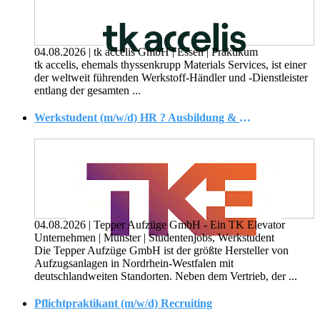
04.08.2026
|
tk accelis GmbH
|
Essen
|
Praktikum
tk accelis, ehemals thyssenkrupp Materials Services, ist einer
der weltweit führenden Werkstoff-Händler und -Dienstleister
entlang der gesamten ...
Werkstudent (m/w/d) HR ? Ausbildung & Recruiting
04.08.2026
|
Tepper Aufzüge GmbH - Ein TK Elevator
Unternehmen
|
Münster
|
Studentenjobs, Werkstudent
Die Tepper Aufzüge GmbH ist der größte Hersteller von
Aufzugsanlagen in Nordrhein-Westfalen mit
deutschlandweiten Standorten. Neben dem Vertrieb, der ...
Pflichtpraktikant (m/w/d) Recruiting