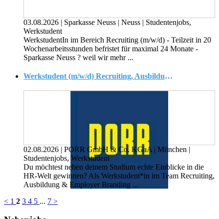
03.08.2026
|
Sparkasse Neuss
|
Neuss
|
Studentenjobs,
Werkstudent
WerkstudentIn im Bereich Recruiting (m/w/d) - Teilzeit in 20
Wochenarbeitsstunden befristet für maximal 24 Monate -
Sparkasse Neuss ? weil wir mehr ...
Werkstudent (m/w/d) Recruiting, Ausbildung & Employer Branding
02.08.2026
|
PORR GmbH & Co. KGaA
|
München
|
Studentenjobs, Werkstudent
Du möchtest neben deinem Studium echte Einblicke in die
HR-Welt gewinnen? Als Werkstudent*in im Team Recruiting,
Ausbildung & Employer Branding ...
<
1
2
3
4
5
...
7
>