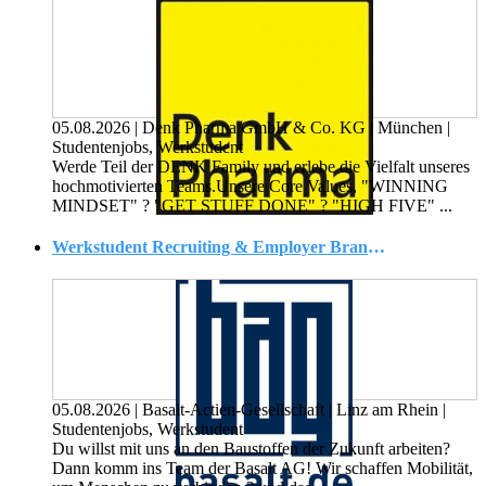
05.08.2026
|
Denk Pharma GmbH & Co. KG
|
München
|
Studentenjobs, Werkstudent
Werde Teil der DENK Family und erlebe die Vielfalt unseres
hochmotivierten Teams.Unsere Core Values, "WINNING
MINDSET" ? "GET STUFF DONE" ? "HIGH FIVE" ...
Werkstudent Recruiting & Employer Branding (m/w/d)
05.08.2026
|
Basalt-Actien-Gesellschaft
|
Linz am Rhein
|
Studentenjobs, Werkstudent
Du willst mit uns an den Baustoffen der Zukunft arbeiten?
Dann komm ins Team der Basalt AG! Wir schaffen Mobilität,