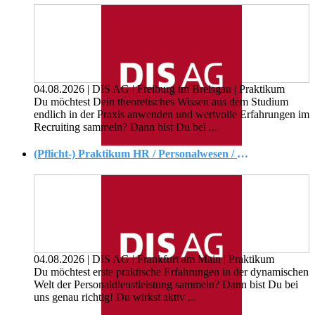
04.08.2026
|
DIS AG
|
Freiburg im Breisgau
|
Praktikum
Du möchtest Dein theoretisches Wissen aus dem Studium
endlich in der Praxis anwenden und wertvolle Erfahrungen im
Recruiting sammeln? Dann bist Du bei ...
(Pflicht-) Praktikum HR / Personalwesen / Recruiting
04.08.2026
|
DIS AG
|
Frankfurt am Main
|
Praktikum
Du möchtest erste praktische Erfahrungen in der dynamischen
Welt der Personaldienstleistung sammeln? Dann bist Du bei
uns genau richtig! Du wirkst aktiv ...