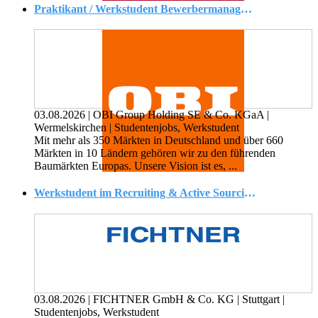
Praktikant / Werkstudent Bewerbermanagement / Recruiting & Employer Branding (alle Geschlechter)
03.08.2026
|
OBI Group Holding SE & Co. KGaA
|
Wermelskirchen
|
Studentenjobs, Werkstudent
Mit mehr als 350 Märkten in Deutschland und über 660
Märkten in 10 Ländern gehören wir zu den führenden
Baumärkten Europas. Unsere Vision ist es, ...
Werkstudent im Recruiting & Active Sourcing (m/w/d)
03.08.2026
|
FICHTNER GmbH & Co. KG
|
Stuttgart
|
Studentenjobs, Werkstudent