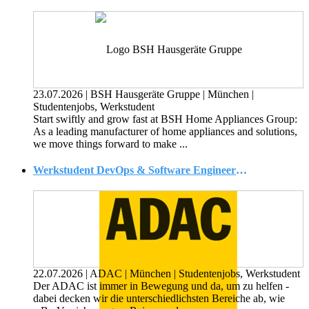
23.07.2026
|
BSH Hausgeräte Gruppe
|
München
|
Studentenjobs, Werkstudent
Start swiftly and grow fast at BSH Home Appliances Group:
As a leading manufacturer of home appliances and solutions,
we move things forward to make ...
Werkstudent DevOps & Software Engineering (w|m|d)
22.07.2026
|
ADAC
|
München
|
Studentenjobs, Werkstudent
Der ADAC ist immer in Bewegung und da, um zu helfen -
dabei decken wir die unterschiedlichsten Bereiche ab, wie