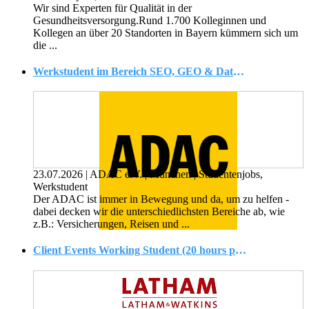
Wir sind Experten für Qualität in der
Gesundheitsversorgung.Rund 1.700 Kolleginnen und
Kollegen an über 20 Standorten in Bayern kümmern sich um
die ...
Werkstudent im Bereich SEO, GEO & Datenanalyse (w/m/d)
23.07.2026
|
ADAC e.V.
|
München
|
Studentenjobs,
Werkstudent
Der ADAC ist immer in Bewegung und da, um zu helfen -
dabei decken wir die unterschiedlichsten Bereiche ab, wie
z.B.: Versicherungen, Reisen und ...
Client Events Working Student (20 hours per week) (m/w/d)