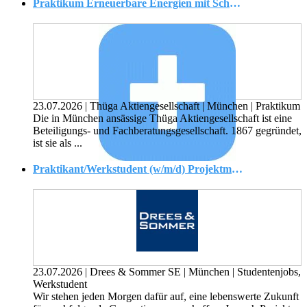
Praktikum Erneuerbare Energien mit Schwerpunkt Photovoltaik und Speicher (m/w/d)
23.07.2026
|
Thüga Aktiengesellschaft
|
München
|
Praktikum
Die in München ansässige Thüga Aktiengesellschaft ist eine
Beteiligungs- und Fachberatungsgesellschaft. 1867 gegründet,
ist sie als ...
Praktikant/Werkstudent (w/m/d) Projektmanagement Hochbau ? Industrie
23.07.2026
|
Drees & Sommer SE
|
München
|
Studentenjobs,
Werkstudent
Wir stehen jeden Morgen dafür auf, eine lebenswerte Zukunft