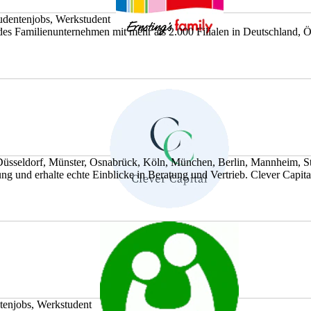
udentenjobs, Werkstudent
des Familienunternehmen mit mehr als 2.000 Filialen in Deutschland, Ös
Düsseldorf, Münster, Osnabrück, Köln, München, Berlin, Mannheim, St
ng und erhalte echte Einblicke in Beratung und Vertrieb. Clever Capital 
tenjobs, Werkstudent