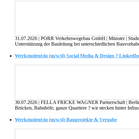
31.07.2026
|
PORR Verkehrswegebau GmbH
|
Münster
|
Stude
Unterstützung der Bauleitung bei unterschiedlichen Bauvorhab
Werkstudent:in (m/w/d) Social Media & Design ? LinkedI
30.07.2026
|
FELLA FRICKE WAGNER Partnerschaft
|
Berl
Brücken, Bahnhöfe, ganze Quartiere ? wir stecken hinter Infras
Werkstudent:in (m/w/d) Bauprojekte & Vergabe