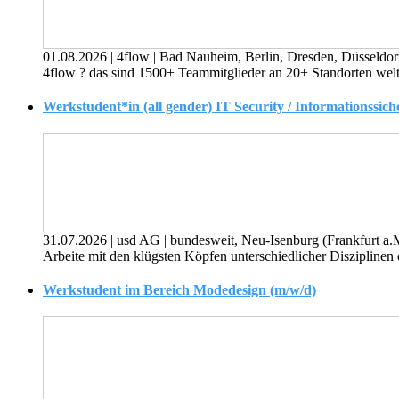
01.08.2026
|
4flow
|
Bad Nauheim, Berlin, Dresden, Düsseldor
4flow ? das sind 1500+ Teammitglieder an 20+ Standorten weltw
Werkstudent*in (all gender) IT Security / Informationssich
31.07.2026
|
usd AG
|
bundesweit, Neu-Isenburg (Frankfurt a
Arbeite mit den klügsten Köpfen unterschiedlicher Disziplinen
Werkstudent im Bereich Modedesign (m/w/d)