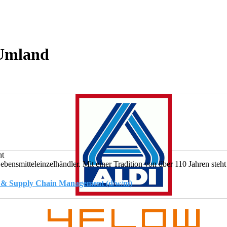
 Umland
nt
nsmitteleinzelhändler. Mit einer Tradition von über 110 Jahren steht 
ik & Supply Chain Management (d/w/m)