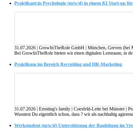
Praktikant:in Psychologie (m/w/d) in einem KI Start-up f
31.07.2026
|
GrowInTheRole GmbH
|
München, Greven (bei 
Bei GrowInTheRole bieten wir einen digitalen Lernraum, in de
Praktikum im Bereich Recruiting und HR-Marketing
31.07.2026
|
Ernsting's family
|
Coesfeld-Lette bei Münster
|
Pr
Wusstest Du eigentlich schon, dass ? wir als nachhaltig agieren
Werkstudent (m/w/d) Unterstützung der Bauleitung im V