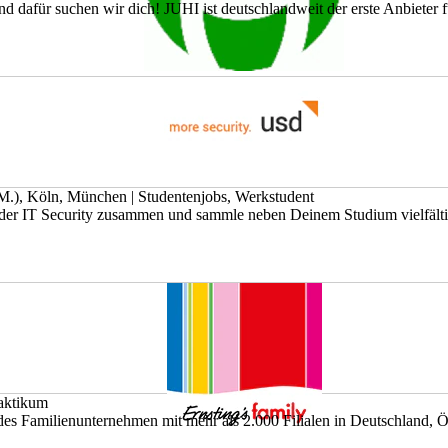
 dafür suchen wir dich! JUHI ist deutschlandweit der erste Anbieter für
.M.), Köln, München
|
Studentenjobs, Werkstudent
 der IT Security zusammen und sammle neben Deinem Studium vielfältig
aktikum
des Familienunternehmen mit mehr als 2.000 Filialen in Deutschland, Ös