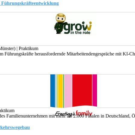
ür Führungskräfteentwicklung
Münster)
|
Praktikum
m Führungskräfte herausfordernde Mitarbeitendengespräche mit KI-Char
aktikum
des Familienunternehmen mit mehr als 2.000 Filialen in Deutschland, Ös
erkehrswegebau