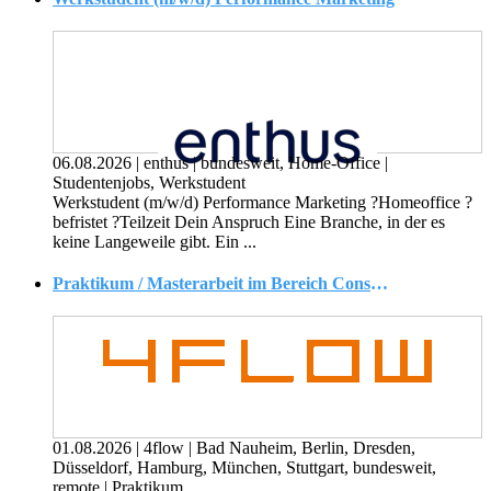
06.08.2026
|
enthus
|
bundesweit, Home-Office
|
Studentenjobs, Werkstudent
Werkstudent (m/w/d) Performance Marketing ?Homeoffice ?
befristet ?Teilzeit Dein Anspruch Eine Branche, in der es
keine Langeweile gibt. Ein ...
Praktikum / Masterarbeit im Bereich Consulting - Logistik & Supply Chain Management (d/w/m)
01.08.2026
|
4flow
|
Bad Nauheim, Berlin, Dresden,
Düsseldorf, Hamburg, München, Stuttgart, bundesweit,
remote
|
Praktikum