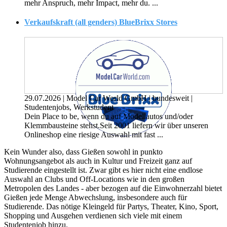
mehr Anspruch, mehr Impact, mehr du. ...
Verkaufskraft (all genders) BlueBrixx Stores
29.07.2026
|
Model Car World GmbH
|
bundesweit
|
Studentenjobs, Werkstudent
Dein Place to be, wenn du auf Modellautos und/oder
Klemmbausteine stehst.Seit 2001 liefern wir über unseren
Onlineshop eine riesige Auswahl mit fast ...
Kein Wunder also, dass Gießen sowohl in punkto
Wohnungsangebot als auch in Kultur und Freizeit ganz auf
Studierende eingestellt ist. Zwar gibt es hier nicht eine endlose
Auswahl an Clubs und Off-Locations wie in den großen
Metropolen des Landes - aber bezogen auf die Einwohnerzahl bietet
Gießen jede Menge Abwechslung, insbesondere auch für
Studierende. Das nötige Kleingeld für Partys, Theater, Kino, Sport,
Shopping und Ausgehen verdienen sich viele mit einem
Studentenjob hinzu.