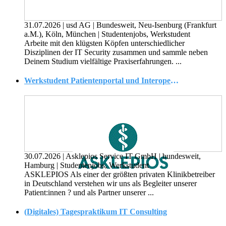
31.07.2026
|
usd AG
|
Bundesweit, Neu-Isenburg (Frankfurt
a.M.), Köln, München
|
Studentenjobs, Werkstudent
Arbeite mit den klügsten Köpfen unterschiedlicher
Disziplinen der IT Security zusammen und sammle neben
Deinem Studium vielfältige Praxiserfahrungen. ...
Werkstudent Patientenportal und Interoperabilitätsplattform (w/m/d)
30.07.2026
|
Asklepios Service IT GmbH
|
bundesweit,
Hamburg
|
Studentenjobs, Werkstudent
ASKLEPIOS Als einer der größten privaten Klinikbetreiber
in Deutschland verstehen wir uns als Begleiter unserer
Patient:innen ? und als Partner unserer ...
(Digitales) Tagespraktikum IT Consulting