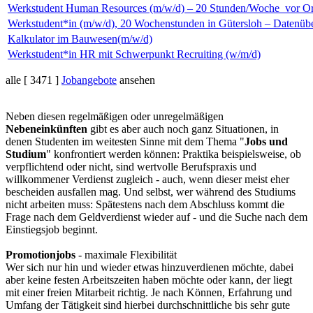
Werkstudent Human Resources (m/w/d) – 20 Stunden/Woche_vor Or
Werkstudent*in (m/w/d), 20 Wochenstunden in Gütersloh – Datenüb
Kalkulator im Bauwesen(m/w/d)
Werkstudent*in HR mit Schwerpunkt Recruiting (w/m/d)
alle [ 3471 ]
Jobangebote
ansehen
Neben diesen regelmäßigen oder unregelmäßigen
Nebeneinkünften
gibt es aber auch noch ganz Situationen, in
denen Studenten im weitesten Sinne mit dem Thema "
Jobs und
Studium
" konfrontiert werden können: Praktika beispielsweise, ob
verpflichtend oder nicht, sind wertvolle Berufspraxis und
willkommener Verdienst zugleich - auch, wenn dieser meist eher
bescheiden ausfallen mag. Und selbst, wer während des Studiums
nicht arbeiten muss: Spätestens nach dem Abschluss kommt die
Frage nach dem Geldverdienst wieder auf - und die Suche nach dem
Einstiegsjob beginnt.
Promotionjobs
- maximale Flexibilität
Wer sich nur hin und wieder etwas hinzuverdienen möchte, dabei
aber keine festen Arbeitszeiten haben möchte oder kann, der liegt
mit einer freien Mitarbeit richtig. Je nach Können, Erfahrung und
Umfang der Tätigkeit sind hierbei durchschnittliche bis sehr gute