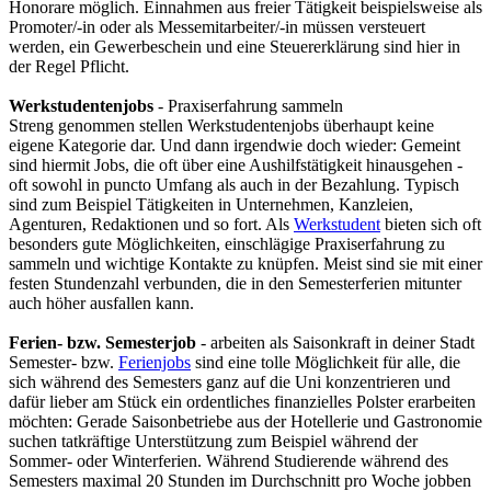
Honorare möglich. Einnahmen aus freier Tätigkeit beispielsweise als
Promoter/-in oder als Messemitarbeiter/-in müssen versteuert
werden, ein Gewerbeschein und eine Steuererklärung sind hier in
der Regel Pflicht.
Werkstudentenjobs
- Praxiserfahrung sammeln
Streng genommen stellen Werkstudentenjobs überhaupt keine
eigene Kategorie dar. Und dann irgendwie doch wieder: Gemeint
sind hiermit Jobs, die oft über eine Aushilfstätigkeit hinausgehen -
oft sowohl in puncto Umfang als auch in der Bezahlung. Typisch
sind zum Beispiel Tätigkeiten in Unternehmen, Kanzleien,
Agenturen, Redaktionen und so fort. Als
Werkstudent
bieten sich oft
besonders gute Möglichkeiten, einschlägige Praxiserfahrung zu
sammeln und wichtige Kontakte zu knüpfen. Meist sind sie mit einer
festen Stundenzahl verbunden, die in den Semesterferien mitunter
auch höher ausfallen kann.
Ferien- bzw. Semesterjob
- arbeiten als Saisonkraft in deiner Stadt
Semester- bzw.
Ferienjobs
sind eine tolle Möglichkeit für alle, die
sich während des Semesters ganz auf die Uni konzentrieren und
dafür lieber am Stück ein ordentliches finanzielles Polster erarbeiten
möchten: Gerade Saisonbetriebe aus der Hotellerie und Gastronomie
suchen tatkräftige Unterstützung zum Beispiel während der
Sommer- oder Winterferien. Während Studierende während des
Semesters maximal 20 Stunden im Durchschnitt pro Woche jobben