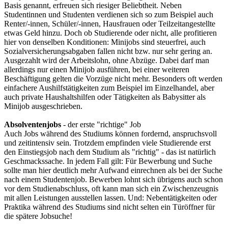
Basis genannt, erfreuen sich riesiger Beliebtheit. Neben
Studentinnen und Studenten verdienen sich so zum Beispiel auch
Renter/-innen, Schüler/-innen, Hausfrauen oder Teilzeitangestellte
etwas Geld hinzu. Doch ob Studierende oder nicht, alle profitieren
hier von denselben Konditionen: Minijobs sind steuerfrei, auch
Sozialversicherungsabgaben fallen nicht bzw. nur sehr gering an.
Ausgezahlt wird der Arbeitslohn, ohne Abzüge. Dabei darf man
allerdings nur einen Minijob ausführen, bei einer weiteren
Beschäftigung gelten die Vorzüge nicht mehr. Besonders oft werden
einfachere Aushilfstätigkeiten zum Beispiel im Einzelhandel, aber
auch private Haushaltshilfen oder Tätigkeiten als Babysitter als
Minijob ausgeschrieben.
Absolventenjobs
- der erste "richtige" Job
Auch Jobs während des Studiums können fordernd, anspruchsvoll
und zeitintensiv sein. Trotzdem empfinden viele Studierende erst
den Einstiegsjob nach dem Studium als "richtig" - das ist natürlich
Geschmackssache. In jedem Fall gilt: Für Bewerbung und Suche
sollte man hier deutlich mehr Aufwand einrechnen als bei der Suche
nach einem Studentenjob. Bewerben lohnt sich übrigens auch schon
vor dem Studienabschluss, oft kann man sich ein Zwischenzeugnis
mit allen Leistungen ausstellen lassen. Und: Nebentätigkeiten oder
Praktika während des Studiums sind nicht selten ein Türöffner für
die spätere Jobsuche!