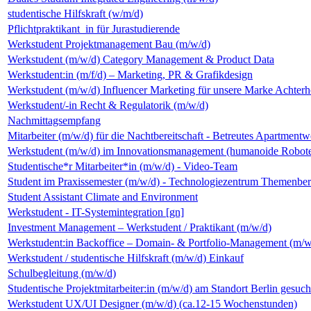
studentische Hilfskraft (w/m/d)
Pflichtpraktikant_in für Jurastudierende
Werkstudent Projektmanagement Bau (m/w/d)
Werkstudent (m/w/d) Category Management & Product Data
Werkstudent:in (m/f/d) – Marketing, PR & Grafikdesign
Werkstudent (m/w/d) Influencer Marketing für unsere Marke Achterh
Werkstudent/-in Recht & Regulatorik (m/w/d)
Nachmittagsempfang
Mitarbeiter (m/w/d) für die Nachtbereitschaft - Betreutes Apartmen
Werkstudent (m/w/d) im Innovationsmanagement (humanoide Robote
Studentische*r Mitarbeiter*in (m/w/d) - Video-Team
Student im Praxissemester (m/w/d) - Technologiezentrum Themenb
Student Assistant Climate and Environment
Werkstudent - IT-Systemintegration [gn]
Investment Management – Werkstudent / Praktikant (m/w/d)
Werkstudent:in Backoffice – Domain- & Portfolio-Management (m/w
Werkstudent / studentische Hilfskraft (m/w/d) Einkauf
Schulbegleitung (m/w/d)
Studentische Projektmitarbeiter:in (m/w/d) am Standort Berlin gesuch
Werkstudent UX/UI Designer (m/w/d) (ca.12-15 Wochenstunden)