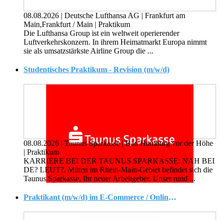
08.08.2026
|
Deutsche Lufthansa AG
|
Frankfurt am
Main,Frankfurt / Main
|
Praktikum
Die Lufthansa Group ist ein weltweit operierender
Luftverkehrskonzern. In ihrem Heimatmarkt Europa nimmt
sie als umsatzstärkste Airline Group die ...
Studentisches Praktikum - Revision (m/w/d)
08.08.2026
|
Taunus Sparkasse
|
Bad Homburg vor der Höhe
|
Praktikum
KARRIERE BEI DER TAUNUS SPARKASSE: NAH BEI
DE? LEUT?. Mitten im Rhein-Main-Gebiet befindet sich die
Taunus Sparkasse, Ihr neuer Arbeitgeber. Unser rund ...
Praktikant (m/w/d) im E-Commerce / Online-Shop