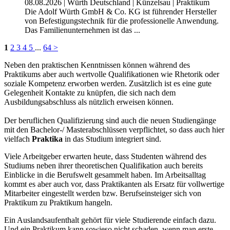
08.08.2026
|
Würth Deutschland
|
Künzelsau
|
Praktikum
Die Adolf Würth GmbH & Co. KG ist führender Hersteller
von Befestigungstechnik für die professionelle Anwendung.
Das Familienunternehmen ist das ...
1
2
3
4
5
...
64
>
Neben den praktischen Kenntnissen können während des
Praktikums aber auch wertvolle Qualifikationen wie Rhetorik oder
soziale Kompetenz erworben werden. Zusätzlich ist es eine gute
Gelegenheit Kontakte zu knüpfen, die sich nach dem
Ausbildungsabschluss als nützlich erweisen können.
Der beruflichen Qualifizierung sind auch die neuen Studiengänge
mit den Bachelor-/ Masterabschlüssen verpflichtet, so dass auch hier
vielfach
Praktika
in das Studium integriert sind.
Viele Arbeitgeber erwarten heute, dass Studenten während des
Studiums neben ihrer theoretischen Qualifikation auch bereits
Einblicke in die Berufswelt gesammelt haben. Im Arbeitsalltag
kommt es aber auch vor, dass Praktikanten als Ersatz für vollwertige
Mitarbeiter eingestellt werden bzw. Berufseinsteiger sich von
Praktikum zu Praktikum hangeln.
Ein Auslandsaufenthalt gehört für viele Studierende einfach dazu.
Und ein Praktikum kann sowieso nicht schaden, wenn man erste