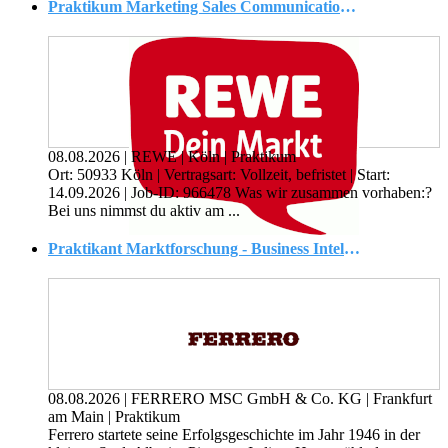
Praktikum Marketing Sales Communication (m/w/d)
08.08.2026
|
REWE
|
Köln
|
Praktikum
Ort: 50933 Köln | Vertragsart: Vollzeit, befristet | Start:
14.09.2026 | Job-ID: 966478 Was wir zusammen vorhaben:?
Bei uns nimmst du aktiv am ...
Praktikant Marktforschung - Business Intelligence & Analytics (w/m/d)
08.08.2026
|
FERRERO MSC GmbH & Co. KG
|
Frankfurt
am Main
|
Praktikum
Ferrero startete seine Erfolgsgeschichte im Jahr 1946 in der