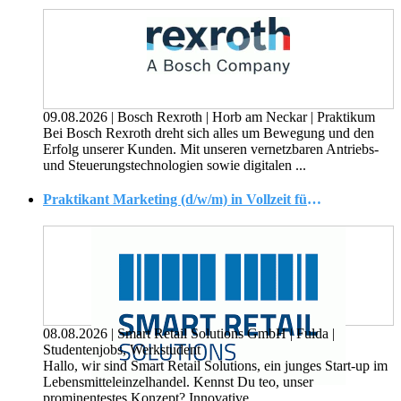
09.08.2026
|
Bosch Rexroth
|
Horb am Neckar
|
Praktikum
Bei Bosch Rexroth dreht sich alles um Bewegung und den
Erfolg unserer Kunden. Mit unseren vernetzbaren Antriebs-
und Steuerungstechnologien sowie digitalen ...
Praktikant Marketing (d/w/m) in Vollzeit für 37,5h/Woche, alternativ als Werkstudent Marketing (d/w/m) für max. 20h/Woche
08.08.2026
|
Smart Retail Solutions GmbH
|
Fulda
|
Studentenjobs, Werkstudent
Hallo, wir sind Smart Retail Solutions, ein junges Start-up im
Lebensmitteleinzelhandel. Kennst Du teo, unser
prominentestes Konzept? Innovative ...