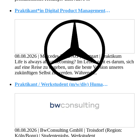
Praktikant*in Digital Product Management & Digital Extras (Pflicht-Praktikum)
08.08.2026
|
Mercedes-Benz AG
|
Stuttgart
|
Praktikum
Life is always about becoming? Im Leben geht es darum, sich
auf eine Reise zu begeben, um die beste Version unseres
zukünftigen Selbst zu werden. Während ...
Praktikant / Werkstudent (m/w/div) Human Resources Management
08.08.2026
|
BwConsulting GmbH
|
Troisdorf (Region:
Köln/Bonn)
|
Studentenjobs, Werkstudent