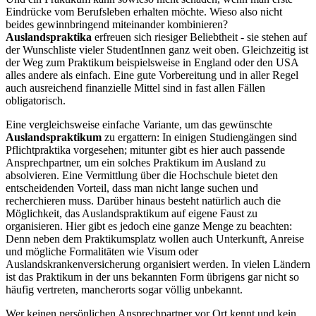
Eindrücke vom Berufsleben erhalten möchte. Wieso also nicht
beides gewinnbringend miteinander kombinieren?
Auslandspraktika
erfreuen sich riesiger Beliebtheit - sie stehen auf
der Wunschliste vieler StudentInnen ganz weit oben. Gleichzeitig ist
der Weg zum Praktikum beispielsweise in England oder den USA
alles andere als einfach. Eine gute Vorbereitung und in aller Regel
auch ausreichend finanzielle Mittel sind in fast allen Fällen
obligatorisch.
Eine vergleichsweise einfache Variante, um das gewünschte
Auslandspraktikum
zu ergattern: In einigen Studiengängen sind
Pflichtpraktika vorgesehen; mitunter gibt es hier auch passende
Ansprechpartner, um ein solches Praktikum im Ausland zu
absolvieren. Eine Vermittlung über die Hochschule bietet den
entscheidenden Vorteil, dass man nicht lange suchen und
recherchieren muss. Darüber hinaus besteht natürlich auch die
Möglichkeit, das Auslandspraktikum auf eigene Faust zu
organisieren. Hier gibt es jedoch eine ganze Menge zu beachten:
Denn neben dem Praktikumsplatz wollen auch Unterkunft, Anreise
und mögliche Formalitäten wie Visum oder
Auslandskrankenversicherung organisiert werden. In vielen Ländern
ist das Praktikum in der uns bekannten Form übrigens gar nicht so
häufig vertreten, mancherorts sogar völlig unbekannt.
Wer keinen persönlichen Ansprechpartner vor Ort kennt und kein