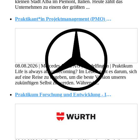
kleinen Stadt Alba im Piemont, Italien. Heute zählt das
Unternehmen zu einem der größten ...
Praktikant*in Projektmanagement (PMO) - Charging Development Systemsteuerung
08.08.2026
|
Mercedes-Benz AG
|
Sindelfingen
|
Praktikum
Life is always about becoming? Im Leben geht es darum, sich
auf eine Reise zu begeben, um die beste Version unseres
zukünftigen Selbst zu werden. Während ...
Praktikum Forschung und Entwicklung - IoT-Systeme und KI (m/w/d)