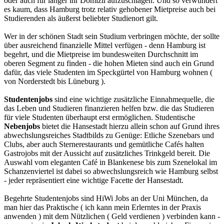
oder auch für länger ihr Domizil aufzuschlagen. Und so verwundert
es kaum, dass Hamburg trotz relativ gehobener Mietpreise auch bei
Studierenden als äußerst beliebter Studienort gilt.
Wer in der schönen Stadt sein Studium verbringen möchte, der sollte
über ausreichend finanzielle Mittel verfügen - denn Hamburg ist
begehrt, und die Mietpreise im bundesweiten Durchschnitt im
oberen Segment zu finden - die hohen Mieten sind auch ein Grund
dafür, das viele Studenten im Speckgürtel von Hamburg wohnen (
von Norderstedt bis Lüneburg ).
Studentenjobs
sind eine wichtige zusätzliche Einnahmequelle, die
das Leben und Studieren finanzieren helfen bzw. die das Studieren
für viele Studenten überhaupt erst ermöglichen. Studentische
Nebenjobs
bietet die Hansestadt hierzu allein schon auf Grund ihres
abwechslungsreiches Stadtbilds zu Genüge: Etliche Szenebars und
Clubs, aber auch Sternerestaurants und gemütliche Cafés halten
Gastrojobs mit der Aussicht auf zusätzliches Trinkgeld bereit. Die
Auswahl vom eleganten Café in Blankenese bis zum Szenelokal im
Schanzenviertel ist dabei so abwechslungsreich wie Hamburg selbst
- jeder repräsentiert eine wichtige Facette der Hansestadt.
Begehrte Studentenjobs sind HiWi Jobs an der Uni München, da
man hier das Praktische ( ich kann mein Erlerntes in der Praxis
anwenden ) mit dem Nützlichen ( Geld verdienen ) verbinden kann -