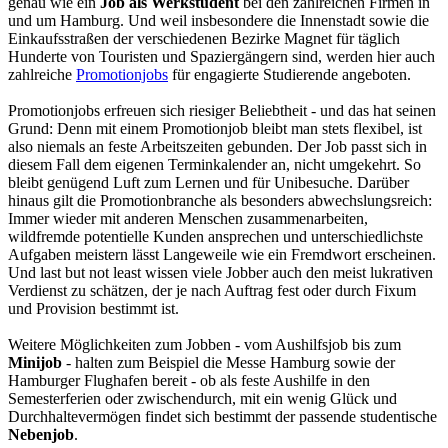
genau wie ein
Job als Werkstudent
bei den zahlreichen Firmen in
und um Hamburg. Und weil insbesondere die Innenstadt sowie die
Einkaufsstraßen der verschiedenen Bezirke Magnet für täglich
Hunderte von Touristen und Spaziergängern sind, werden hier auch
zahlreiche
Promotionjobs
für engagierte Studierende angeboten.
Promotionjobs erfreuen sich riesiger Beliebtheit - und das hat seinen
Grund: Denn mit einem Promotionjob bleibt man stets flexibel, ist
also niemals an feste Arbeitszeiten gebunden. Der Job passt sich in
diesem Fall dem eigenen Terminkalender an, nicht umgekehrt. So
bleibt genügend Luft zum Lernen und für Unibesuche. Darüber
hinaus gilt die Promotionbranche als besonders abwechslungsreich:
Immer wieder mit anderen Menschen zusammenarbeiten,
wildfremde potentielle Kunden ansprechen und unterschiedlichste
Aufgaben meistern lässt Langeweile wie ein Fremdwort erscheinen.
Und last but not least wissen viele Jobber auch den meist lukrativen
Verdienst zu schätzen, der je nach Auftrag fest oder durch Fixum
und Provision bestimmt ist.
Weitere Möglichkeiten zum Jobben - vom Aushilfsjob bis zum
Minijob
- halten zum Beispiel die Messe Hamburg sowie der
Hamburger Flughafen bereit - ob als feste Aushilfe in den
Semesterferien oder zwischendurch, mit ein wenig Glück und
Durchhaltevermögen findet sich bestimmt der passende studentische
Nebenjob
.