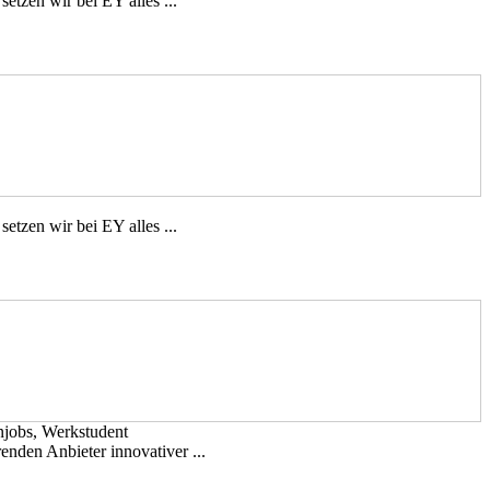
tzen wir bei EY alles ...
tzen wir bei EY alles ...
njobs, Werkstudent
nden Anbieter innovativer ...