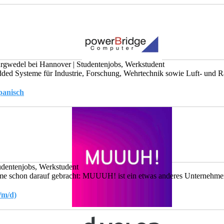
rgwedel bei Hannover
|
Studentenjobs, Werkstudent
ded Systeme für Industrie, Forschung, Wehrtechnik sowie Luft- und R
panisch
udentenjobs, Werkstudent
ame schon darauf gebracht: MUUUH! ist ein etwas anderes Unternehmen.
/m/d)