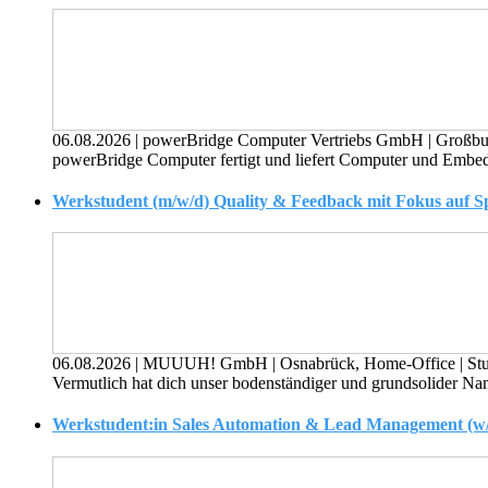
06.08.2026
|
powerBridge Computer Vertriebs GmbH
|
Großbu
powerBridge Computer fertigt und liefert Computer und Embed
Werkstudent (m/w/d) Quality & Feedback mit Fokus auf S
06.08.2026
|
MUUUH! GmbH
|
Osnabrück, Home-Office
|
St
Vermutlich hat dich unser bodenständiger und grundsolider N
Werkstudent:in Sales Automation & Lead Management (w