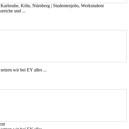
, Karlsruhe, Köln, Nürnberg
|
Studentenjobs, Werkstudent
­reiche und ...
tzen wir bei EY alles ...
ent