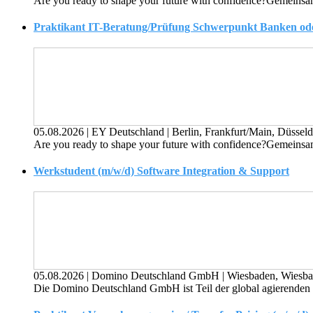
Are you ready to shape your future with confidence?Gemeinsam 
Praktikant IT-Beratung/Prüfung Schwerpunkt Banken oder
05.08.2026
|
EY Deutschland
|
Berlin, Frankfurt/Main, Düssel
Are you ready to shape your future with confidence?Gemeinsam 
Werkstudent (m/w/d) Software Integration & Support
05.08.2026
|
Domino Deutschland GmbH
|
Wiesbaden, Wiesba
Die Domino Deutschland GmbH ist Teil der global agierenden U