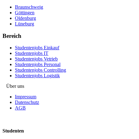
Braunschweig
Göttingen
Oldenburg
Lüneburg
Bereich
Studentenjobs Einkauf
Studentenjobs IT
Studentenjobs Vetrieb
Studentenjobs Personal
Studentenjobs Controlling
Studentenjobs Logistik
Über uns
Impressum
Datenschutz
AGB
Studenten