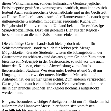
dieser Welt schlemmen, sondern kulinarische Genüsse jeglicher
Preiskategorie genießen - vorausgesetzt natürlich, man kann es sich
leisten! Auch ausgesprochene Gourmetlokale sind in der Großstadt
zu Hause. Darüber hinaus besucht der Hannoveraner aber auch gern
gutbürgerliche Gaststätten mit deftiger, regionaler Küche. Im
Frühjahr sind Hannover mitsamt Umland bekannt für erstklassige
Spargelspezialitäten. Dazu ein gebrautes Bier aus der Region -
besser kann man die neue Saison kaum einleiten!
Die vielfältige Gastro-Landschaft bietet jedoch nicht nur für
Schlemmerfreunde, sondern auch für Jobber jede Menge
Möglichkeiten. Gerade Studenten wissen die Jobangebote in der
Gastronomie zu schätzen - und das aus gutem Grunde: Zum einen
bietet so ein
Nebenjob
in der Gastronomie, sowohl vor wie auch
hinter den Kulissen, eine tolle Abwechslung zum oftmals
theorielastigen Studium. Wer gern unter Leuten ist und Spaß am
Umgang mit immer wieder unterschiedlichen Menschen und
Aufgaben hat, der ist hier genau richtig. Zum anderen versprechen
Gastrojobs aber auch einen lukrativen Nebenverdienst - der durch
die in der Branche üblichen Trinkgelder nochmals aufgestockt
werden kann.
Ein ganz besonders wichtiger Arbeitgeber nicht nur für Studenten ist
außerdem die Hannover Messe; hier finden sich vom festen
Aushilfsjob
bis zum Promotionjob verschiedenste