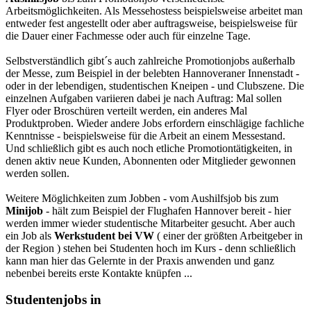
Arbeitsmöglichkeiten. Als Messehostess beispielsweise arbeitet man
entweder fest angestellt oder aber auftragsweise, beispielsweise für
die Dauer einer Fachmesse oder auch für einzelne Tage.
Selbstverständlich gibt´s auch zahlreiche Promotionjobs außerhalb
der Messe, zum Beispiel in der belebten Hannoveraner Innenstadt -
oder in der lebendigen, studentischen Kneipen - und Clubszene. Die
einzelnen Aufgaben variieren dabei je nach Auftrag: Mal sollen
Flyer oder Broschüren verteilt werden, ein anderes Mal
Produktproben. Wieder andere Jobs erfordern einschlägige fachliche
Kenntnisse - beispielsweise für die Arbeit an einem Messestand.
Und schließlich gibt es auch noch etliche Promotiontätigkeiten, in
denen aktiv neue Kunden, Abonnenten oder Mitglieder gewonnen
werden sollen.
Weitere Möglichkeiten zum Jobben - vom Aushilfsjob bis zum
Minijob
- hält zum Beispiel der Flughafen Hannover bereit - hier
werden immer wieder studentische Mitarbeiter gesucht. Aber auch
ein Job als
Werkstudent bei VW
( einer der größten Arbeitgeber in
der Region ) stehen bei Studenten hoch im Kurs - denn schließlich
kann man hier das Gelernte in der Praxis anwenden und ganz
nebenbei bereits erste Kontakte knüpfen ...
Studentenjobs in