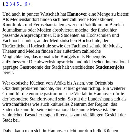
1
2
3
4
5
...
6
>
Und auch in puncto Wirtschaft hat
Hannover
eine Menge zu bieten:
Als Medienstandort finden sich hier zahlreiche Redaktionen,
Rundfunk - und Fernsehanstalten - wer ein Praktikum im Bereich
Journalismus oder Medien absolvieren möchte, der findet hier
passende Ansprechpartner. Die Studenten an Hochschulen und
Fachhochschulen, an der Medizinischen Hochschule, der
Tierärztlichen Hochschule sowie der Fachhochschule für Musik,
Theater und Medien finden hier außerdem zahlreiche
Möglichkeiten, das monatliche Budgets mits Nebenjobs
aufzubessern: Die abwechslungsreiche und nicht selten international
geprägte Gastronomie der Stadt hält verschiedene
Studentenjobs
bereit.
Wer exotische Küchen von Afrika bis Asien, von Orient bis
Okzident probieren möchte, der ist hier genau richtig. Ein weiterer
Grund für die enorme gastronomische Vielfalt in Hannover dürfte
der besondere Standortvorteil sein. So gilt die Landeshauptstadt als
wirtschaftliches wie auch kulturelles Zentrum der Region, das
zudem bekanntfür seine international bekannte Messe ist. Die
zahlreichen Besucher tragen ihrerseits zum vielfältigen Gesicht der
Stadt bei.
Dabei kann man sich in Hannover nicht nur durch die Küchen