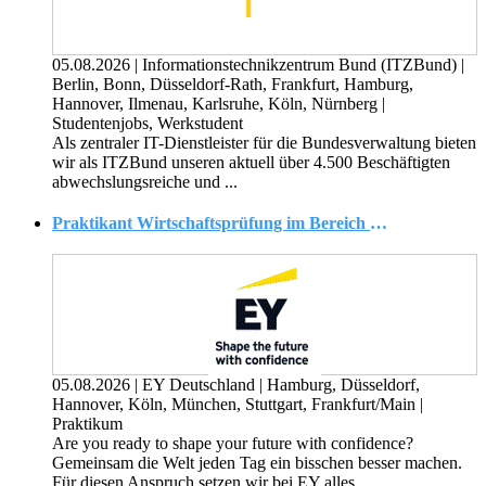
05.08.2026
|
Informationstechnikzentrum Bund (ITZBund)
|
Berlin, Bonn, Düsseldorf-Rath, Frankfurt, Hamburg,
Hannover, Ilmenau, Karlsruhe, Köln, Nürnberg
|
Studentenjobs, Werkstudent
Als zentraler IT-Dienstleister für die Bundes­verwaltung bieten
wir als ITZBund unseren aktuell über 4.500 Beschäftigten
abwechslungs­reiche und ...
Praktikant Wirtschaftsprüfung im Bereich Versicherungen - Assurance (Financial Services) (w/m/d)
05.08.2026
|
EY Deutschland
|
Hamburg, Düsseldorf,
Hannover, Köln, München, Stuttgart, Frankfurt/Main
|
Praktikum
Are you ready to shape your future with confidence?
Gemeinsam die Welt jeden Tag ein bisschen besser machen.
Für diesen Anspruch setzen wir bei EY alles ...