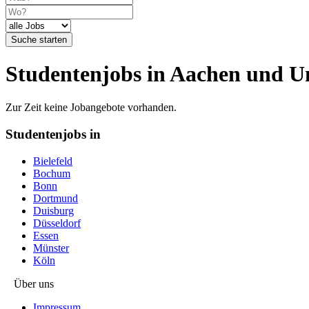
Suche starten
Studentenjobs in Aachen und 
Zur Zeit keine Jobangebote vorhanden.
Studentenjobs in
Bielefeld
Bochum
Bonn
Dortmund
Duisburg
Düsseldorf
Essen
Münster
Köln
Über uns
Impressum