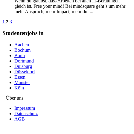
Wenn du glaubst, dass Arbeiten bei allen IT-Beratungen
gleich ist. Free your mind! Bei mindsquare geht´s um mehr:
mehr Anspruch, mehr Impact, mehr du. ...
1
2
3
Studentenjobs in
Aachen
Bochum
Bonn
Dortmund
Duisburg
Düsseldorf
Essen
Münster
Köln
Über uns
Impressum
Datenschutz
AGB