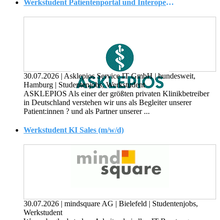
Werkstudent Patientenportal und Interoperabilitätsplattform (w/m/d)
30.07.2026
|
Asklepios Service IT GmbH
|
bundesweit,
Hamburg
|
Studentenjobs, Werkstudent
ASKLEPIOS Als einer der größten privaten Klinikbetreiber
in Deutschland verstehen wir uns als Begleiter unserer
Patient:innen ? und als Partner unserer ...
Werkstudent KI Sales (m/w/d)
30.07.2026
|
mindsquare AG
|
Bielefeld
|
Studentenjobs,
Werkstudent