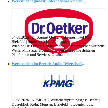
Werkstudent (m/w/d) International Ambient Production
04.08.2026
|
Dr. August Oetker Nahrungsmittel KG
|
Bielefeld
|
Studentenjobs, Werkstudent
Wir sind Dr. Oetker. Seit mehr als 130 Jahren gehen wir neue
Wege. Mit Pizza, Kuchen und Desserts sowie digitalen
Plattformen und Services. Qualität ...
Werkstudent im Bereich Audit / Wirtschaftsprüfung (w/m/d)
03.08.2026
|
KPMG AG Wirtschaftsprüfungsgesellschaft
|
Düsseldorf, Köln, Münster, Bielefeld
|
Studentenjobs,