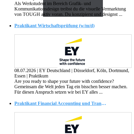
Als Werkstudent im Bereich Grafik- und
Kommunikationsdesign treibst du die visuelle Vermarktung
von TOUGH aktiv voran. Du konzipierst und designst ...
Praktikant Wirtschaftsprüfung (w/m/d)
08.07.2026
|
EY Deutschland
|
Düsseldorf, Köln, Dortmund,
Essen
|
Praktikum
Are you ready to shape your future with confidence?
Gemeinsam die Welt jeden Tag ein bisschen besser machen.
Für diesen Anspruch setzen wir bei EY alles ...
Praktikant Financial Accounting und Transaction Accounting Beratung (FAAS) (w/m/d)