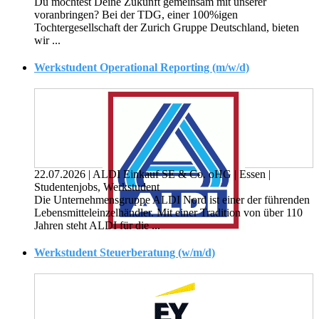
Du möchtest Deine Zukunft gemeinsam mit unserer
voranbringen? Bei der TDG, einer 100%igen
Tochtergesellschaft der Zurich Gruppe Deutschland, bieten
wir ...
Werkstudent Operational Reporting (m/w/d)
22.07.2026
|
ALDI Einkauf SE & Co. oHG
|
Essen
|
Studentenjobs, Werkstudent
Die Unternehmensgruppe ALDI Nord ist einer der führenden
Lebensmitteleinzelhändler. Mit einer Tradition von über 110
Jahren steht ALDI für die ...
Werkstudent Steuerberatung (w/m/d)