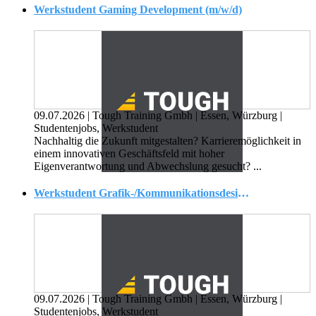
Werkstudent Gaming Development (m/w/d)
09.07.2026
|
Tough Training Gmbh
|
Essen, Würzburg
|
Studentenjobs, Werkstudent
Nachhaltig die Zukunft mitgestalten? Karrieremöglichkeit in
einem innovativen Geschäftsfeld mit hoher
Eigenverantwortung und Abwechslung gesucht? ...
Werkstudent Grafik-/Kommunikationsdesign (m/w/d)
09.07.2026
|
Tough Training Gmbh
|
Essen, Würzburg
|
Studentenjobs, Werkstudent