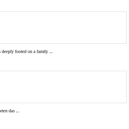
eeply footed on a family ...
ten das ...