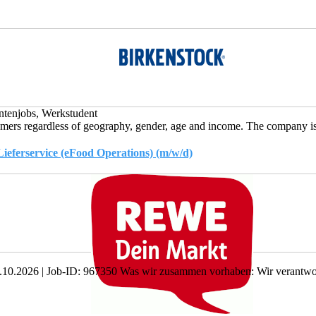
ntenjobs, Werkstudent
s regardless of geography, gender, age and income. The company is d
ferservice (eFood Operations) (m/w/d)
m: 01.10.2026 | Job-ID: 967350 Was wir zusammen vorhaben: Wir verantwor