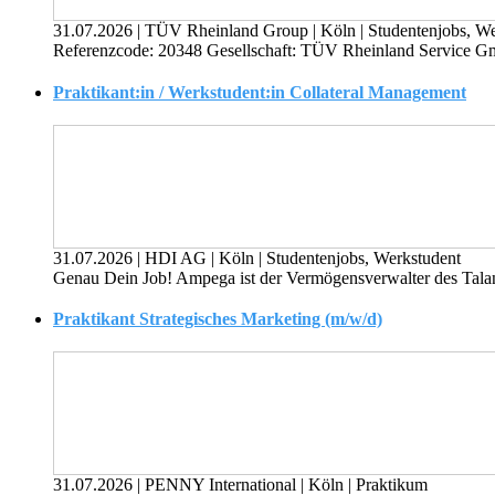
31.07.2026
|
TÜV Rheinland Group
|
Köln
|
Studentenjobs, W
Referenzcode: 20348 Gesellschaft: TÜV Rheinland Service Gm
Praktikant:in / Werkstudent:in Collateral Management
31.07.2026
|
HDI AG
|
Köln
|
Studentenjobs, Werkstudent
Genau Dein Job! Ampega ist der Vermögens­verwalter des Talanx
Praktikant Strategisches Marketing (m/w/d)
31.07.2026
|
PENNY International
|
Köln
|
Praktikum