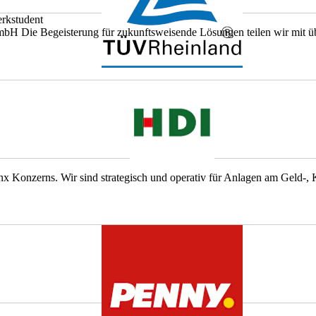
erkstudent
bH Die Begeisterung für zukunftsweisende Lösungen teilen wir mit üb
 Konzerns. Wir sind strate­gisch und operativ für Anlagen am Geld-, Ka