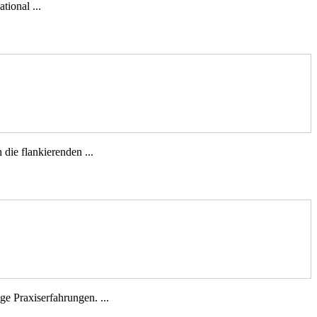
tional ...
die flankierenden ...
e Praxiserfahrungen. ...