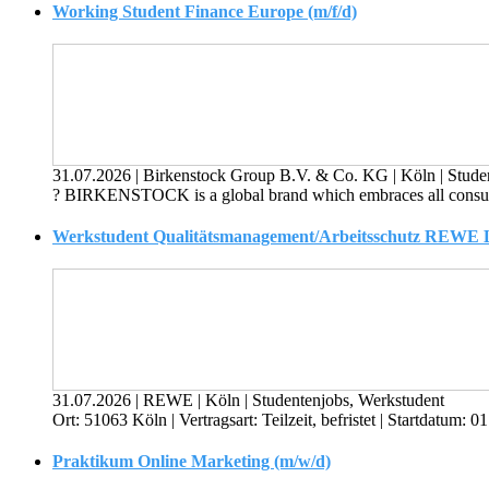
Working Student Finance Europe (m/f/d)
31.07.2026
|
Birkenstock Group B.V. & Co. KG
|
Köln
|
Stude
? BIRKENSTOCK is a global brand which embraces all consumer
Werkstudent Qualitätsmanagement/Arbeitsschutz REWE Lie
31.07.2026
|
REWE
|
Köln
|
Studentenjobs, Werkstudent
Ort: 51063 Köln | Vertragsart: Teilzeit, befristet | Startdatu
Praktikum Online Marketing (m/w/d)