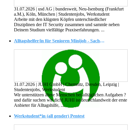
31.07.2026
|
usd AG
|
bundesweit, Neu-Isenburg (Frankfurt
a.M.), Köln, München
|
Studentenjobs, Werkstudent
Arbeite mit den klügsten Köpfen unterschiedlicher
Disziplinen der IT Security zusammen und sammle neben
Deinem Studium vielfältige Praxiserfahrungen. ...
Alltagshelfer/in für Senioren Minijob - Sachsen
31.07.2026
|
JUHI GmbH
|
Chemnitz, Dresden, Leipzig
|
Studentenjobs, Werkstudent
Wir unterstützen ältere Menschen bei alltäglichen Aufgaben ?
und dafür suchen wir dich! JUHI ist deutschlandweit der erste
Anbieter für Alltagshilfe, ...
Werkstudent*in (all gender) Pentest