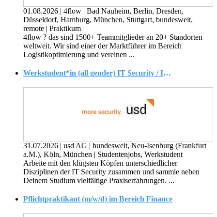
01.08.2026
|
4flow
|
Bad Nauheim, Berlin, Dresden,
Düsseldorf, Hamburg, München, Stuttgart, bundesweit,
remote
|
Praktikum
4flow ? das sind 1500+ Teammitglieder an 20+ Standorten
weltweit. Wir sind einer der Marktführer im Bereich
Logistikoptimierung und vereinen ...
Werkstudent*in (all gender) IT Security / Informationssicherheit
31.07.2026
|
usd AG
|
bundesweit, Neu-Isenburg (Frankfurt
a.M.), Köln, München
|
Studentenjobs, Werkstudent
Arbeite mit den klügsten Köpfen unterschiedlicher
Disziplinen der IT Security zusammen und sammle neben
Deinem Studium vielfältige Praxiserfahrungen. ...
Pflichtpraktikant (m/w/d) im Bereich Finance