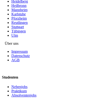
Heidelberg
Heilbronn
Mannheim
Karlstuhe
Pforzheim
Reutlingen
Stuttgart
Tübingen
Ulm
Über uns
Impressum
Datenschutz
AGB
Studenten
Nebenjobs
Praktikum
Absolventenjobs