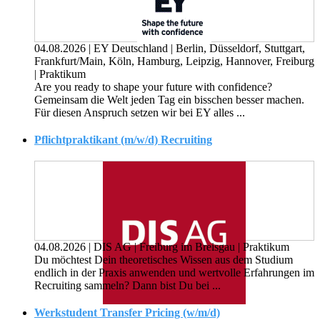
04.08.2026
|
EY Deutschland
|
Berlin, Düsseldorf, Stuttgart,
Frankfurt/Main, Köln, Hamburg, Leipzig, Hannover, Freiburg
|
Praktikum
Are you ready to shape your future with confidence?
Gemeinsam die Welt jeden Tag ein bisschen besser machen.
Für diesen Anspruch setzen wir bei EY alles ...
Pflichtpraktikant (m/w/d) Recruiting
04.08.2026
|
DIS AG
|
Freiburg im Breisgau
|
Praktikum
Du möchtest Dein theoretisches Wissen aus dem Studium
endlich in der Praxis anwenden und wertvolle Erfahrungen im
Recruiting sammeln? Dann bist Du bei ...
Werkstudent Transfer Pricing (w/m/d)