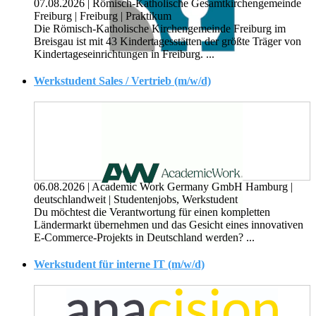
07.08.2026
|
Römisch-Katholische Gesamtkirchengemeinde
Freiburg
|
Freiburg
|
Praktikum
Die Römisch-Katholische Kirchengemeinde Freiburg im
Breisgau ist mit 43 Kindertagesstätten der größte Träger von
Kindertageseinrichtungen in Freiburg. ...
Werkstudent Sales / Vertrieb (m/w/d)
06.08.2026
|
Academic Work Germany GmbH Hamburg
|
deutschlandweit
|
Studentenjobs, Werkstudent
Du möchtest die Verantwortung für einen kompletten
Ländermarkt übernehmen und das Gesicht eines innovativen
E-Commerce-Projekts in Deutschland werden? ...
Werkstudent für interne IT (m/w/d)