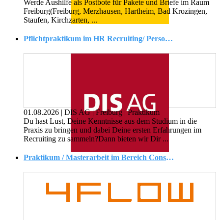
Werde Aushilfe als Postbote für Pakete und Briefe im Raum
Freiburg(Freiburg, Merzhausen, Hartheim, Bad Krozingen,
Staufen, Kirchzarten, ...
Pflichtpraktikum im HR Recruiting/ Personalwesen (m/w/d)
01.08.2026
|
DIS AG
|
Freiburg
|
Praktikum
Du hast Lust, Deine Kenntnisse aus dem Studium in die
Praxis zu bringen und dabei Deine ersten Erfahrungen im
Recruiting zu sammeln?Dann bieten wir Dir ...
Praktikum / Masterarbeit im Bereich Consulting - Logistik & Supply Chain Management (d/w/m)